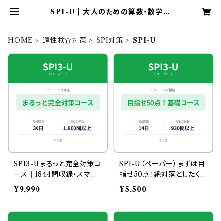
SPI-U | 大人のための算数・数学教
室大人塾
HOME
適性検査対策
SPI対策
SPI-U
SPI3-Uまるっと完全対策コ
SPI-U（ペーパー）まずは目
ース｜1844問収録・スマホ
指せ50点！絶対落としたく
でも学習◎
ない基礎コース
¥9,990
¥5,500