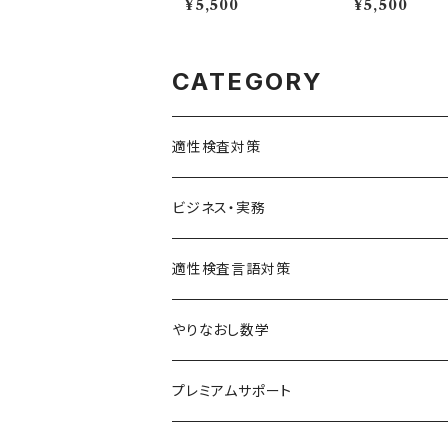
¥5,500
¥5,500
CATEGORY
適性検査対策
SPI対策
ビジネス・実務
テストセンター(SPI-G,SPI-U)
クリティカルシンキング
統計
適性検査言語対策
WEBテスティング
玉手箱・GAB対策（SHL社）
やりなおし数学
SPI-U
NMAT・JMAT対策
中学数学まるっとコース
プレミアムサポート
SPI-G
代数基本