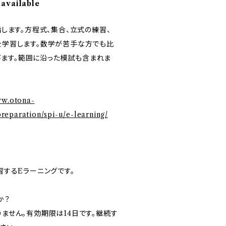
 available
指します。方程式、集合、立式の練習、
題を学習します。数学が苦手な方でも比
ます。範囲に沿った模試も含まれま
ww.otona-
eparation/spi-u/e-learning/
学習するEラーニングです。
か？
りません。有効期限は14日です。継続す