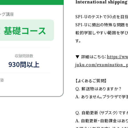
International shipping
SPI-Uのテストで50点を目
SPI-Uに頻出の特殊な問
較的学習しやすい範囲を学び
す。
▼ 詳細はこちら：
https://w
juku.com/examination_pr
【よくあるご質問】
Q. 郵送物はありますか？
A. ありません。ブラウザで
Q. 自動更新（サブスク）です
A. 自動更新・自動課金はあ