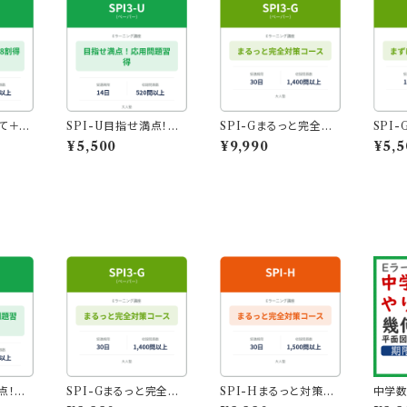
て＋3
SPI-U目指せ満点！応
SPI-Gまるっと完全対
SPI
目指す！
用問題習得コース
策コース｜1448問収
標！確
¥5,500
¥9,990
¥5,5
録・スマホでも学習◎
ように
点！応
SPI-Gまるっと完全対
SPI-Hまるっと対策コ
中学数
ス
策コース｜1448問収
ース｜1585問収録・ス
基本①