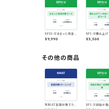
SPI3-Uまるっと完全
SPI-U積み上げ
対策コース｜1844問収
0点！8割得点を
¥9,990
¥5,500
録・スマホでも学習◎
点数UPコース
その他の商品
NMAT言語対策 Eラー
SPI-U目指せ満
ニング
用問題習得コー