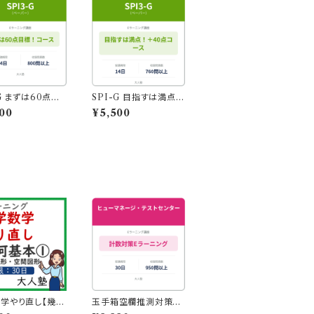
-G まずは60点目
SPI-G 目指すは満点！
実に60点取れる
＋40点コース
00
¥5,500
なるコース
学やり直し【幾何
玉手箱空欄推測対策コ
平面図形・空間
ース｜741問収録・スマ