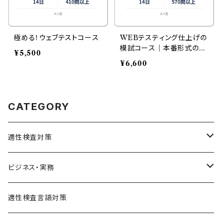
極める！ウェブテストコース
WEBテスティング仕上げの
模試コース｜本番形式の模
¥5,500
試16種類・288問
¥6,600
CATEGORY
適性検査対策
SPI対策
ビジネス・実務
テストセンター(SPI-G,SPI-U)
クリティカルシンキング
統計
適性検査言語対策