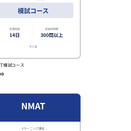
AT模試コース
00