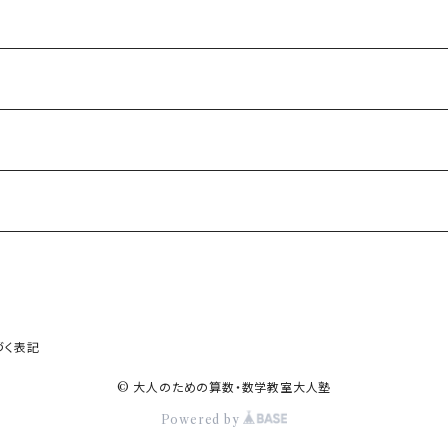
BIC)
づく表記
© 大人のための算数・数学教室大人塾
Powered by