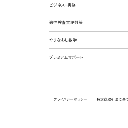
SPI対策
ビジネス・実務
テストセンター(SPI-G,SPI-U)
クリティカルシンキング
統計
適性検査言語対策
WEBテスティング
玉手箱・GAB対策（SHL社）
やりなおし数学
SPI-U
NMAT・JMAT対策
中学数学まるっとコース
プレミアムサポート
SPI-G
代数基本
その他適性検査対策(TG-WEB,SCOA,CU
単元別で学ぶ
その他のSPI
代数
基礎レベル
就職・転職まるっと適性検査対策
プライバシーポリシー
特定商取引法に基
幾何
中級レベル
応用レベル