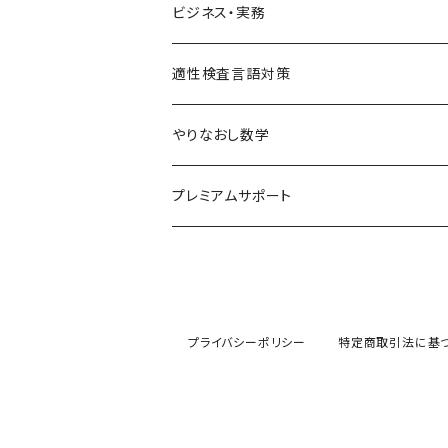
SPI対策
ビジネス・実務
テストセンター(SPI-G,SPI-U)
クリティカルシンキング
統計
適性検査言語対策
WEBテスティング
玉手箱・GAB対策（SHL社）
やりなおし数学
SPI-U
NMAT・JMAT対策
中学数学まるっとコース
プレミアムサポート
SPI-G
代数基本
その他適性検査対策(TG-WEB,SCOA,CU
単元別で学ぶ
その他のSPI
代数
基礎レベル
就職・転職まるっと適性検査対策
プライバシーポリシー
特定商取引法に基
幾何
中級レベル
応用レベル