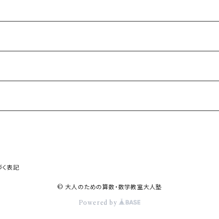
BIC)
づく表記
© 大人のための算数・数学教室大人塾
Powered by