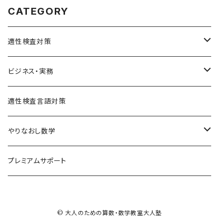
CATEGORY
適性検査対策
SPI対策
ビジネス・実務
テストセンター(SPI-G,SPI-U)
クリティカルシンキング
統計
適性検査言語対策
WEBテスティング
玉手箱・GAB対策（SHL社）
やりなおし数学
SPI-U
NMAT・JMAT対策
中学数学まるっとコース
プレミアムサポート
SPI-G
代数基本
その他適性検査対策(TG-WEB,SCOA,CUBIC)
単元別で学ぶ
その他のSPI
© 大人のための算数・数学教室大人塾
代数
基礎レベル