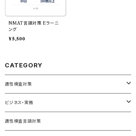
NMAT言語対策 Eラーニ
ング
¥5,500
CATEGORY
適性検査対策
SPI対策
ビジネス・実務
テストセンター(SPI-G,SPI-U)
クリティカルシンキング
統計
適性検査言語対策