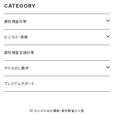
CATEGORY
適性検査対策
SPI対策
ビジネス・実務
テストセンター(SPI-G,SPI-U)
クリティカルシンキング
統計
適性検査言語対策
WEBテスティング
玉手箱・GAB対策（SHL社）
やりなおし数学
SPI-U
NMAT・JMAT対策
中学数学まるっとコース
プレミアムサポート
SPI-G
代数基本
その他適性検査対策(TG-WEB,SCOA,CUBIC)
単元別で学ぶ
その他のSPI
© 大人のための算数・数学教室大人塾
代数
基礎レベル