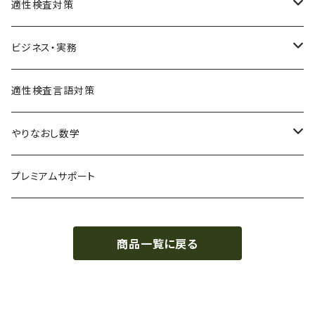
適性検査対策
SPI対策
ビジネス・実務
テストセンター(SPI-G,SPI-U)
クリティカルシンキング
統計
適性検査言語対策
WEBテスティング
玉手箱・GAB対策（SHL社）
やりなおし数学
SPI-U
NMAT・JMAT対策
中学数学まるっとコース
プレミアムサポート
SPI-G
代数基本
その他適性検査対策(TG-WEB,SCOA,CUBIC)
単元別で学ぶ
商品一覧に戻る
その他のSPI
代数
基礎レベル
就職・転職まるっと適性検査対策
幾何
中級レベル