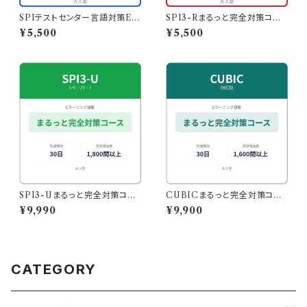
SPIテストセンター言語対策Eラ
SPI3-Rまるっと完全対策コー
ーニング
ス｜569問収録・スマホでも学
¥5,500
¥5,500
習◎
SPI3-Uまるっと完全対策コー
CUBICまるっと完全対策コー
ス｜1844問収録・スマホでも学
ス｜1664問収録・スマホで本番
¥9,990
¥9,900
習◎
形式の演習も
CATEGORY