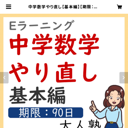
中学数学やり直し【基本編】【期限：90
日】 | 大人のための算数・数学教室大
人塾