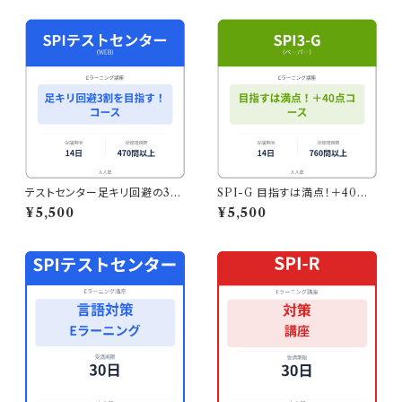
テストセンター足キリ回避の3割
SPI-G 目指すは満点！＋40点
を目指す！コース
コース
¥5,500
¥5,500