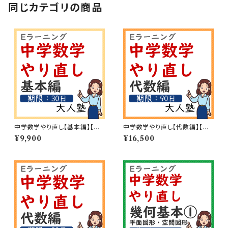
同じカテゴリの商品
中学数学やり直し【基本編】【期
中学数学やり直し【代数編】【期
限：30日】
限：90日】
¥9,900
¥16,500