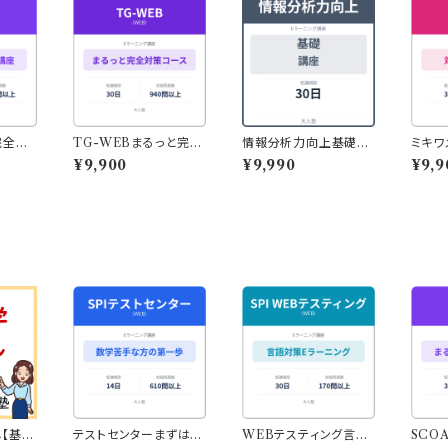
完全対
TG-WEBまるっと完全
情報分析力向上基礎講
ミキワ
収録・
対策コース（旧型計数
座｜375問収録・スマホ
グ
¥9,900
¥9,990
¥9,9
式の演
＋新型表の読み取り）
でも学習◎
｜942問収録・スマホで
も学習◎
【基本
テストセンターまずはこ
WEBテスティング言語
SCO