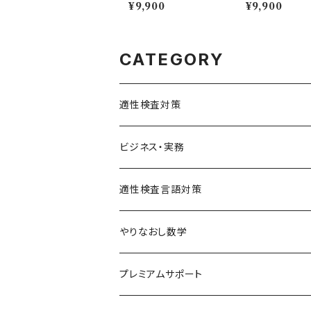
策コース｜1664問収
編】【期限：30日】
¥9,900
¥9,900
録・スマホで本番形式の
演習も
CATEGORY
適性検査対策
SPI対策
ビジネス・実務
テストセンター(SPI-G,SPI-U)
クリティカルシンキング
統計
適性検査言語対策
WEBテスティング
玉手箱・GAB対策（SHL社）
やりなおし数学
SPI-U
NMAT・JMAT対策
中学数学まるっとコース
プレミアムサポート
SPI-G