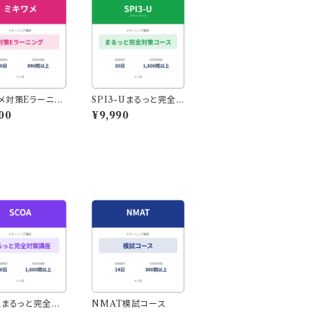
メ対策Eラーニン
SPI3-Uまるっと完全
対策コース｜1844問収
00
¥9,990
録・スマホでも学習◎
Aまるっと完全対
NMAT模試コース