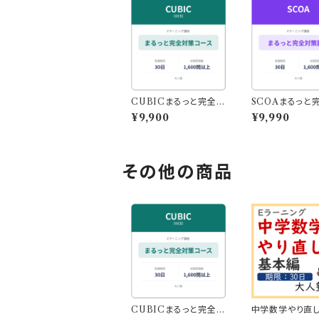
CUBICまるっと完全対
SCOAまるっと
策コース｜1664問収
策講座｜1612問
¥9,900
¥9,990
録・スマホで本番形式の
スマホで本番形
演習も
習も
その他の商品
CUBICまるっと完全対
中学数学やり直し