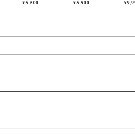
こから、数学苦手な方の
対策講座Eラーニング
策講座
¥5,500
¥5,500
¥9,9
第一歩
スマ
習も