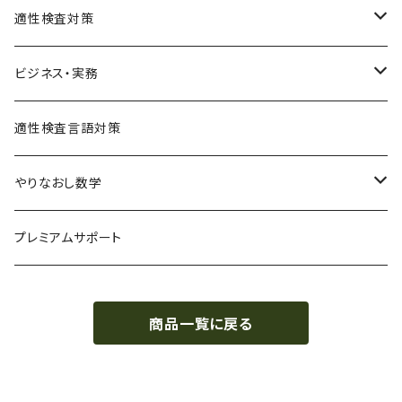
適性検査対策
SPI対策
ビジネス・実務
テストセンター(SPI-G,SPI-U)
クリティカルシンキング
統計
適性検査言語対策
WEBテスティング
玉手箱・GAB対策（SHL社）
やりなおし数学
SPI-U
NMAT・JMAT対策
中学数学まるっとコース
プレミアムサポート
SPI-G
代数基本
その他適性検査対策(TG-WEB,SCOA,CUBIC)
単元別で学ぶ
商品一覧に戻る
その他のSPI
代数
基礎レベル
就職・転職まるっと適性検査対策
幾何
中級レベル