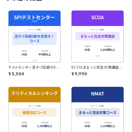
テストセンター足キリ回避の3割
SCOAまるっと完全対策講座｜
を目指す！コース
1612問収録・スマホで本番形式
¥5,500
¥9,990
の演習も