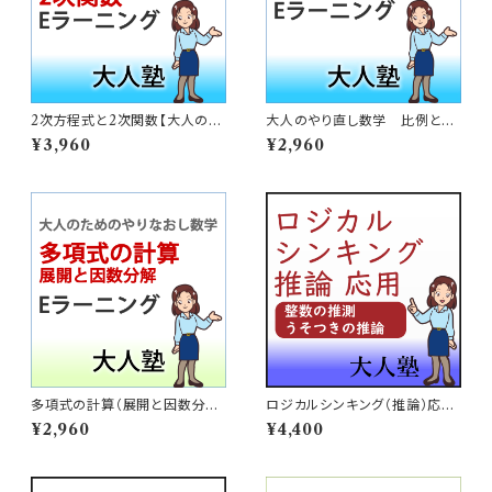
2次方程式と2次関数【大人のや
大人のやり直し数学 比例と一
り直し数学】
次関数
¥3,960
¥2,960
多項式の計算（展開と因数分
ロジカルシンキング（推論）応用
解）【大人のやり直し数学】
2～整数の推測応用、うそつきの
¥2,960
¥4,400
推測