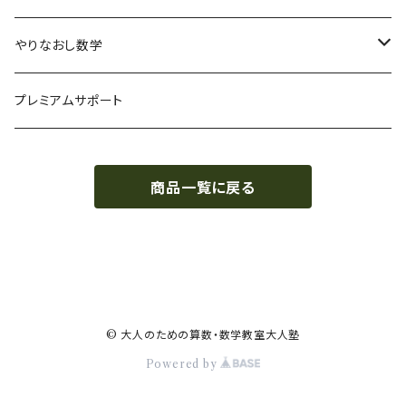
WEBテスティング
玉手箱・GAB対策（SHL社）
やりなおし数学
SPI-U
NMAT・JMAT対策
中学数学まるっとコース
プレミアムサポート
SPI-G
代数基本
その他適性検査対策(TG-WEB,SCOA,CUBIC)
単元別で学ぶ
商品一覧に戻る
その他のSPI
代数
基礎レベル
就職・転職まるっと適性検査対策
幾何
中級レベル
応用レベル
© 大人のための算数・数学教室大人塾
Powered by