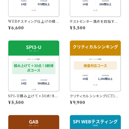
WEBテスティング仕上げの模試
テストセンター満点を目指すコ
コース｜本番形式の模試16種
ース
¥6,600
¥5,500
類・288問
SPI-U積み上げて＋30点！8割
クリティカルシンキング(CT)検
得点を目指す！点数UPコース
査対応コース【14日】
¥5,500
¥9,900