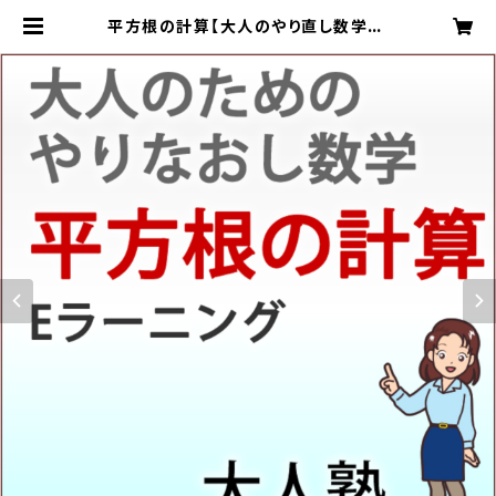
平方根の計算【大人のやり直し数学】 |
大人のための算数・数学教室大人塾